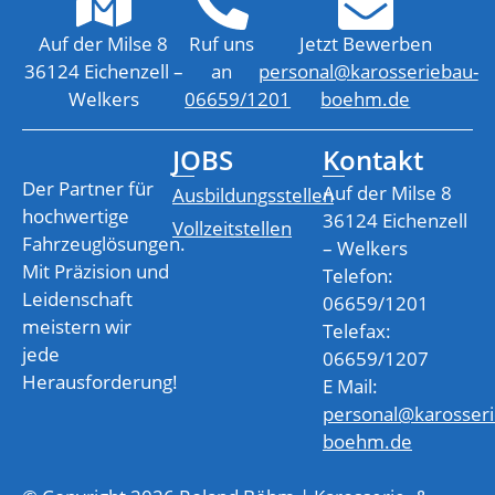
Auf der Milse 8
Ruf uns
Jetzt Bewerben
36124 Eichenzell –
an
personal@karosseriebau-
Welkers
06659/1201
boehm.de
JOBS
Kontakt
Der Partner für
Auf der Milse 8
Ausbildungsstellen
hochwertige
36124 Eichenzell
Vollzeitstellen
Fahrzeuglösungen.
– Welkers
Mit Präzision und
Telefon:
Leidenschaft
06659/1201
meistern wir
Telefax:
jede
06659/1207
Herausforderung!
E Mail:
personal@karosseri
boehm.de