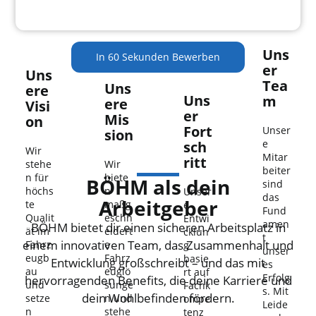
Uns
In 60 Sekunden Bewerben
Er
Uns
Tea
Uns
Ere
Uns
M
Ere
Visi
Er
Mis
On
Fort
Unser
Sion
e
Sch
Wir
Mitar
Ritt
stehe
Wir
beiter
n für
biete
BÖHM als dein
sind
höchs
n
Unser
das
Arbeitgeber
te
maßg
e
Fund
Qualit
eschn
Entwi
amen
BÖHM bietet dir einen sicheren Arbeitsplatz in
ät im
eidert
cklun
t
einem innovativen Team, das Zusammenhalt und
Fahrz
e
g
unser
eugb
Fahrz
basie
Entwicklung großschreibt – und das mit
es
au
euglö
rt auf
Erfolg
hervorragenden Benefits, die deine Karriere und
und
sunge
Fachk
s. Mit
dein Wohlbefinden fördern.
setze
n und
ompe
Leide
n
stehe
tenz