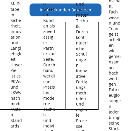
nscha
Maßs
n
und
ft,
täbe
unser
mode
In 60 Sekunden Bewerben
Fach
in
en
rnster
wisse
Siche
Kund
Techn
n und
rheit,
en als
ik.
Team
Innov
zuverl
Durch
geist
ation
ässig
konti
arbeit
und
er
nuierl
en
Langl
Partn
iche
wir
ebigk
er zur
Schul
gemei
eit.
Seite.
unge
nsam
Unser
Durch
n,
an
Ziel
hand
innov
hoch
ist es,
werkli
ative
werti
PKWs
che
Fertig
gen
und
Präzis
ungs
Fahrz
LKWs
ion,
meth
euglö
nach
mode
oden
sunge
mode
rne
und
n.
rnste
Techn
digita
Jeder
n
ik
le
bringt
Stand
und
Proze
seine
ards
indivi
sse
Stärk