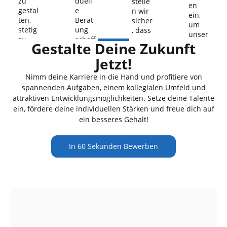
zu
duell
stelle
en
gestal
e
n wir
ein,
ten,
Berat
sicher
um
stetig
ung
, dass
unser
zu
schaff
unser
Gestalte Deine Zukunft
e
wach
en
e
Kund
sen
wir
Jetzt!
Fahrz
en
und
langle
euge
best
Nimm deine Karriere in die Hand und profitiere von
die
bige
höchs
mögli
Erwar
und
spannenden Aufgaben, einem kollegialen Umfeld und
ten
ch zu
tunge
sicher
Anspr
attraktiven Entwicklungsmöglichkeiten. Setze deine Talente
unter
n
e
üche
ein, fördere deine individuellen Stärken und freue dich auf
stütze
unser
Fahrz
n
ein besseres Gehalt!
n und
er
euge
gerec
innov
Kund
für
ht
ative
en zu
die
werd
In 60 Sekunden Bewerben
Mobil
übert
Straß
en.
ität
reffen
e.
zu
.
gestal
ten.